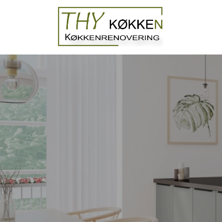
Gå
til
hovedindhold