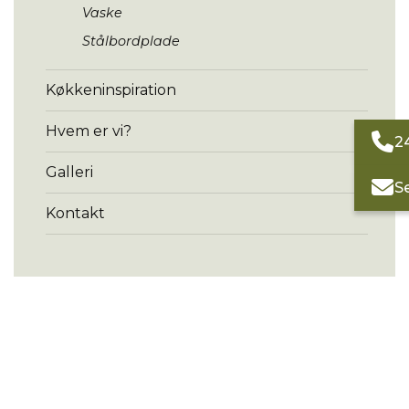
Vaske
Stålbordplade
Køkkeninspiration
Hvem er vi?
2
Galleri
S
Kontakt