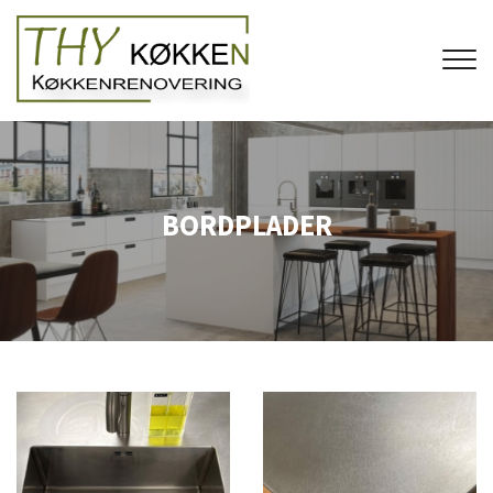
Gå
til
hovedindhold
BORDPLADER