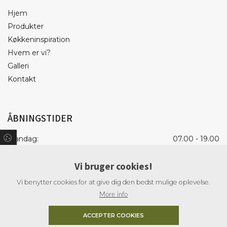
Hjem
Produkter
Køkkeninspiration
Hvem er vi?
Galleri
Kontakt
ÅBNINGSTIDER
Mandag:
07.00 - 19.00
Tirsdag:
07.00 - 19.00
Vi bruger cookies!
Onsdag:
07.00 - 19.00
Torsdag:
07.00 - 19.00
Vi benytter cookies for at give dig den bedst mulige oplevelse.
Fredag:
07.00 - 18.00
More info
Lørdag:
09.00 - 15.00
ACCEPTER COOKIES
Søndag:
Lukket