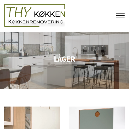
Gå
til
hovedindhold
LÅGER