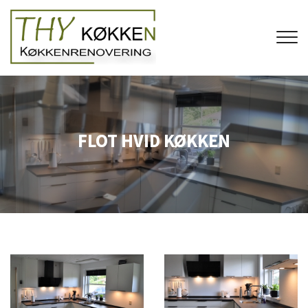
Gå
til
hovedindhold
FLOT HVID KØKKEN